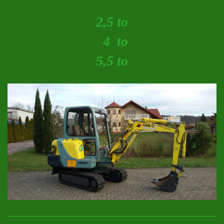
2,5 to
4 to
5,5 to